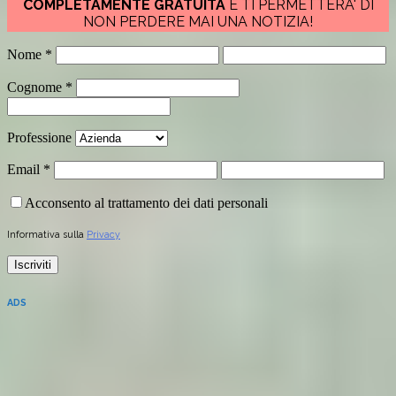
COMPLETAMENTE GRATUITA
E TI PERMETTERA' DI
NON PERDERE MAI UNA NOTIZIA!
Nome
*
Cognome
*
Professione
Email
*
Acconsento al trattamento dei dati personali
Informativa sulla
Privacy
ADS