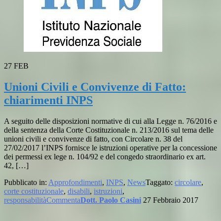
27
FEB
Unioni Civili e Convivenze di Fatto:
chiarimenti INPS
A seguito delle disposizioni normative di cui alla Legge n. 76/2016 e
della sentenza della Corte Costituzionale n. 213/2016 sul tema delle
unioni civili e convivenze di fatto, con Circolare n. 38 del
27/02/2017 l’INPS fornisce le istruzioni operative per la concessione
dei permessi ex lege n. 104/92 e del congedo straordinario ex art.
42, […]
Pubblicato in:
Approfondimenti
,
INPS
,
News
Taggato:
circolare
,
corte costituzionale
,
disabili
,
istruzioni
,
responsabilità
Commenta
Dott. Paolo Casini
27 Febbraio 2017