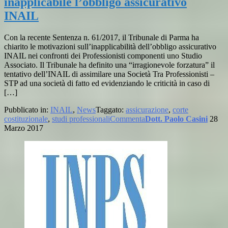
inapplicabile l’obbligo assicurativo
INAIL
Con la recente Sentenza n. 61/2017, il Tribunale di Parma ha
chiarito le motivazioni sull’inapplicabilità dell’obbligo assicurativo
INAIL nei confronti dei Professionisti componenti uno Studio
Associato. Il Tribunale ha definito una “irragionevole forzatura” il
tentativo dell’INAIL di assimilare una Società Tra Professionisti –
STP ad una società di fatto ed evidenziando le criticità in caso di
[…]
Pubblicato in:
INAIL
,
News
Taggato:
assicurazione
,
corte
costituzionale
,
studi professionali
Commenta
Dott. Paolo Casini
28
Marzo 2017