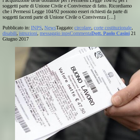
l’acquisizione delle domande per i Permessi Legge 104/92 per i
soggetti parte di Unione Civile e Convivenze di fatto. Ricordiamo
che i Permessi Legge 104/92 possono esseri richiesti da parte di
soggetti facenti parte di Unione Civile o Convivenza […]
Pubblicato in:
INPS
,
News
Taggato:
circolare
,
corte costituzionale
,
disabili
,
istruzioni
,
messaggio inps
Commenta
Dott. Paolo Casini
21
Giugno 2017