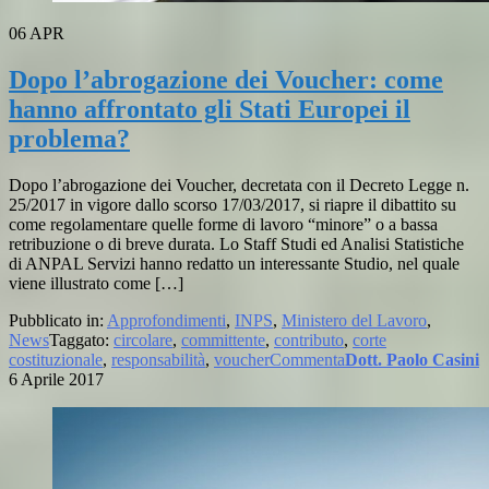
06
APR
Dopo l’abrogazione dei Voucher: come
hanno affrontato gli Stati Europei il
problema?
Dopo l’abrogazione dei Voucher, decretata con il Decreto Legge n.
25/2017 in vigore dallo scorso 17/03/2017, si riapre il dibattito su
come regolamentare quelle forme di lavoro “minore” o a bassa
retribuzione o di breve durata. Lo Staff Studi ed Analisi Statistiche
di ANPAL Servizi hanno redatto un interessante Studio, nel quale
viene illustrato come […]
Pubblicato in:
Approfondimenti
,
INPS
,
Ministero del Lavoro
,
News
Taggato:
circolare
,
committente
,
contributo
,
corte
costituzionale
,
responsabilità
,
voucher
Commenta
Dott. Paolo Casini
6 Aprile 2017