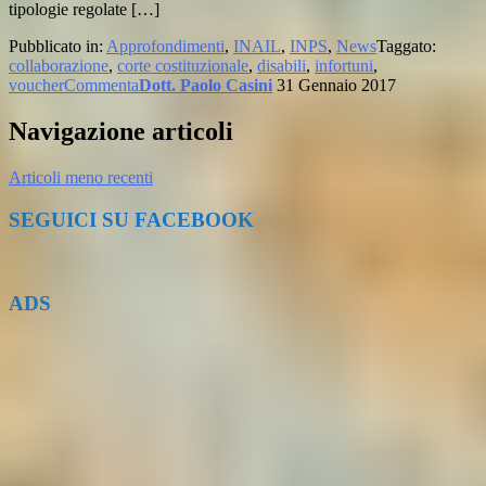
tipologie regolate […]
Pubblicato in:
Approfondimenti
,
INAIL
,
INPS
,
News
Taggato:
collaborazione
,
corte costituzionale
,
disabili
,
infortuni
,
voucher
Commenta
Dott. Paolo Casini
31 Gennaio 2017
Navigazione articoli
Articoli meno recenti
SEGUICI SU FACEBOOK
ADS