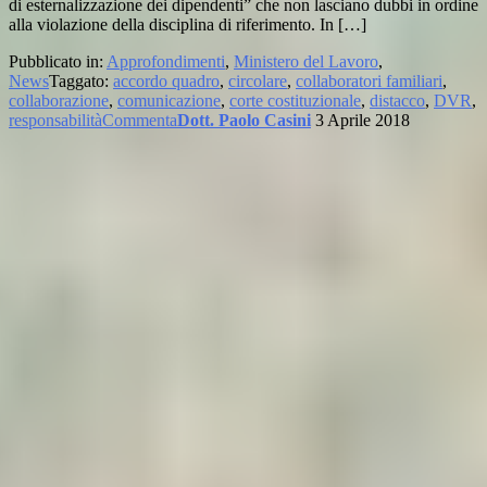
di esternalizzazione dei dipendenti” che non lasciano dubbi in ordine
alla violazione della disciplina di riferimento. In […]
Pubblicato in:
Approfondimenti
,
Ministero del Lavoro
,
News
Taggato:
accordo quadro
,
circolare
,
collaboratori familiari
,
collaborazione
,
comunicazione
,
corte costituzionale
,
distacco
,
DVR
,
responsabilità
Commenta
Dott. Paolo Casini
3 Aprile 2018