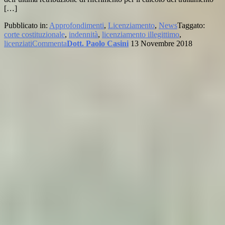
[…]
Pubblicato in:
Approfondimenti
,
Licenziamento
,
News
Taggato:
corte costituzionale
,
indennità
,
licenziamento illegittimo
,
licenziati
Commenta
Dott. Paolo Casini
13 Novembre 2018