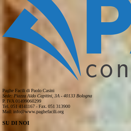
Paghe Facili di Paolo Casini
Sede: Piazza Aldo Capitini, 3A - 40133 Bologna
P. IVA 01499060299
Tel. 051 4141167 - Fax. 051 313900
Mail: info@www.paghefacili.org
SU DI NOI