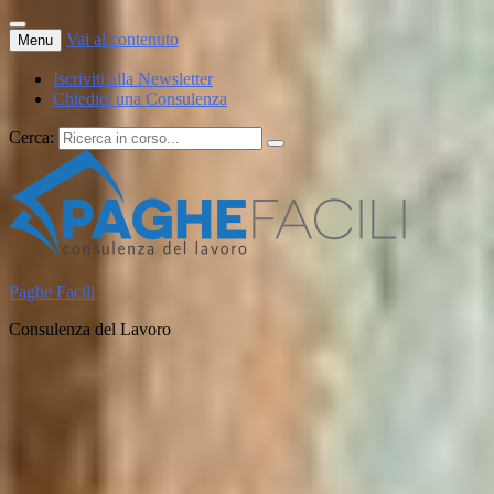
Vai al contenuto
Menu
Iscriviti alla Newsletter
Chiedici una Consulenza
Cerca:
Paghe Facili
Consulenza del Lavoro