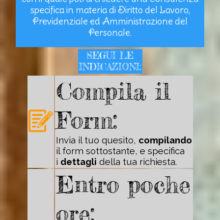
specifica in materia di Diritto del Lavoro,
Previdenziale ed Amministrazione del
Personale.
SEGUI LE
INDICAZIONI:
Compila il
Form:
Invia il tuo quesito,
compilando
il form sottostante, e specifica
i
dettagli
della tua richiesta.
Entro poche
ore: