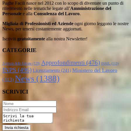
Paghe Facili nasce nel 2012 con lo scopo di diventare un punto di
riferimento nelle tematiche legate all’
Amministrazione del
Personale
e alla
Consulenza del Lavoro
.
Migliaia di Professionisti ed Aziende
ogni giorno leggono le nostre
News, per tenersi costantemente aggiornati.
Iscriviti
gratuitamente
alla nostra Newsletter!
CATEGORIE
Approfondimenti
(476)
Agenzia delle Entrate
(129)
INAIL
(113)
INPS
(496)
Ministero del Lavoro
Licenziamento
(241)
News
(1388)
(313)
SCRIVICI
Invia richiesta