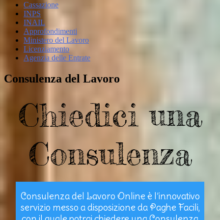
Cassazione
INPS
INAIL
Approfondimenti
Ministero del Lavoro
Licenziamento
Agenzia delle Entrate
Consulenza del Lavoro
Chiedici una
Consulenza
Consulenza del Lavoro Online è l’innovativo
servizio messo a disposizione da Paghe Facili,
con il quale potrai chiedere una Consulenza