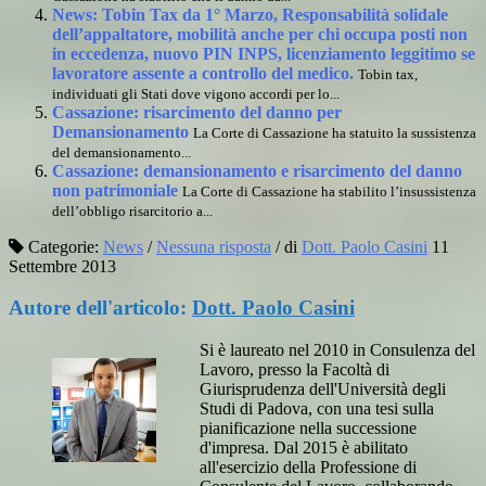
News: Tobin Tax da 1° Marzo, Responsabilità solidale
dell’appaltatore, mobilità anche per chi occupa posti non
in eccedenza, nuovo PIN INPS, licenziamento leggitimo se
lavoratore assente a controllo del medico.
Tobin tax,
individuati gli Stati dove vigono accordi per lo...
Cassazione: risarcimento del danno per
Demansionamento
La Corte di Cassazione ha statuito la sussistenza
del demansionamento...
Cassazione: demansionamento e risarcimento del danno
non patrimoniale
La Corte di Cassazione ha stabilito l’insussistenza
dell’obbligo risarcitorio a...
Categorie:
News
/
Nessuna risposta
/
di
Dott. Paolo Casini
11
Settembre 2013
Autore dell'articolo:
Dott. Paolo Casini
Si è laureato nel 2010 in Consulenza del
Lavoro, presso la Facoltà di
Giurisprudenza dell'Università degli
Studi di Padova, con una tesi sulla
pianificazione nella successione
d'impresa. Dal 2015 è abilitato
all'esercizio della Professione di