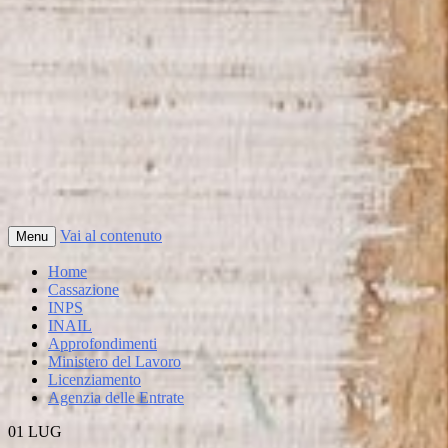
Vai al contenuto
Menu
Home
Cassazione
INPS
INAIL
Approfondimenti
Ministero del Lavoro
Licenziamento
Agenzia delle Entrate
01
LUG