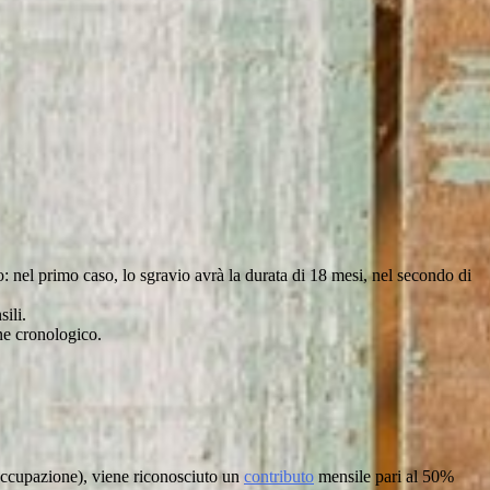
: nel primo caso, lo sgravio avrà la durata di 18 mesi, nel secondo di
ili.
ne cronologico.
occupazione), viene riconosciuto un
contributo
mensile pari al 50%