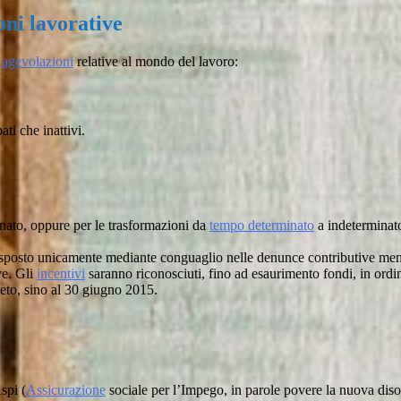
oni lavorative
e
agevolazioni
relative al mondo del lavoro:
ti che inattivi.
ato, oppure per le trasformazioni da
tempo determinato
a indeterminato
risposto unicamente mediante conguaglio nelle denunce contributive mens
ve. Gli
incentivi
saranno riconosciuti, fino ad esaurimento fondi, in ordi
reto, sino al 30 giugno 2015.
spi (
Assicurazione
sociale per l’Impego, in parole povere la nuova dis