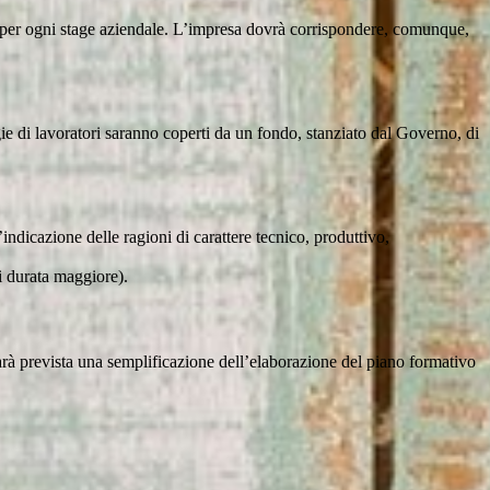
li, per ogni stage aziendale. L’impresa dovrà corrispondere, comunque,
ogie di lavoratori saranno coperti da un fondo, stanziato dal Governo, di
l’indicazione delle ragioni di carattere tecnico, produttivo,
di durata maggiore).
sarà prevista una semplificazione dell’elaborazione del piano formativo