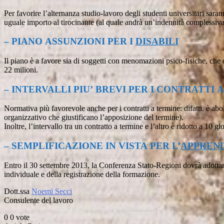
Per favorire l’alternanza studio-lavoro degli studenti universitari sar
uguale importo al tirocinante (al quale andrà un’indennità complessiva
– PIANO ASSUNZIONI PER I
DISABILI
Il piano è a favore sia di soggetti con menomazioni psico-fisiche, che d
22 milioni.
– INTERVALLI PIU’ BREVI PER I CONTRATTI 
Normativa più favorevole anche per i contratti a termine: difatti, è aboli
organizzativo che giustificano l’apposizione del termine).
Inoltre, l’intervallo tra un contratto a termine e l’altro è ridotto a 10 
– SEMPLIFICAZIONE IN VISTA PER L’
APPREN
Entro il 30 settembre 2013, la Conferenza Stato-Regioni dovrà adottare
individuale e della registrazione della formazione.
Dott.ssa
Noemi Secci
Consulente del lavoro
0
0
vote