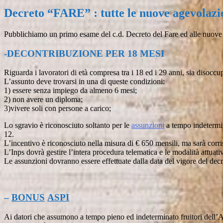
Decreto “FARE” : tutte le nuove agevolazi
Pubblichiamo un primo esame del c.d. Decreto del Fare ed alle nuov
-DECONTRIBUZIONE PER 18 MESI
Riguarda i lavoratori di età compresa tra i 18 ed i 29 anni, sia disoccupa
L’assunto deve trovarsi in una di queste condizioni:
1) essere senza impiego da almeno 6 mesi;
2) non avere un diploma;
3)vivere soli con persone a carico;
Lo sgravio è riconosciuto soltanto per le
assunzioni
a tempo indetermin
12.
L’incentivo è riconosciuto nella misura di € 650 mensili, ma sarà cor
L’Inps dovrà gestire l’intera procedura telematica e le modalità attuati
Le assunzioni dovranno essere effettuate dalla data del vigore del dec
–
BONUS
ASPI
Ai datori che assumono a tempo pieno ed indeterminato fruitori dell’A