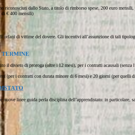
anno riconosciuti dallo Stato, a titolo di rimborso spese, 200 euro mensi
 di € 400 mensili)
i orfani di vittime del dovere. Gli incentivi all’assunzione di tali tipol
A TERMINE
to il divieto di proroga (oltre i 12 mesi), per i contratti acausali (senza 
giorni (per i contratti con durata minore di 6 mesi) e 20 giorni (per quelli 
DISTATO
 nuove linee guida perla disciplina dell’apprendistato: in particolare, 