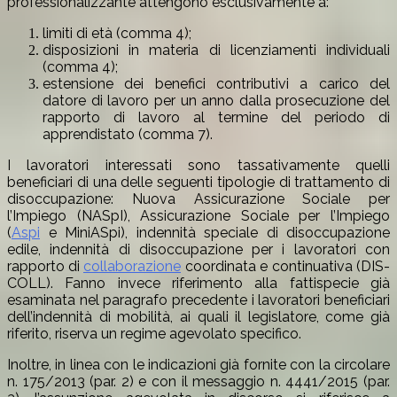
professionalizzante attengono esclusivamente a:
limiti di età (comma 4);
disposizioni in materia di licenziamenti individuali
(comma 4);
estensione dei benefici contributivi a carico del
datore di lavoro per un anno dalla prosecuzione del
rapporto di lavoro al termine del periodo di
apprendistato (comma 7).
I lavoratori interessati sono tassativamente quelli
beneficiari di una delle seguenti tipologie di trattamento di
disoccupazione: Nuova Assicurazione Sociale per
l’Impiego (NASpI), Assicurazione Sociale per l’Impiego
(
Aspi
e MiniASpi), indennità speciale di disoccupazione
edile, indennità di disoccupazione per i lavoratori con
rapporto di
collaborazione
coordinata e continuativa (DIS-
COLL). Fanno invece riferimento alla fattispecie già
esaminata nel paragrafo precedente i lavoratori beneficiari
dell’indennità di mobilità, ai quali il legislatore, come già
riferito, riserva un regime agevolato specifico.
Inoltre, in linea con le indicazioni già fornite con la circolare
n. 175/2013 (par. 2) e con il messaggio n. 4441/2015 (par.