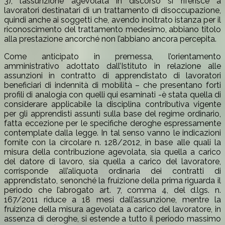
3), l’assunzione agevolata in discorso si riferisce a
lavoratori destinatari di un trattamento di disoccupazione,
quindi anche ai soggetti che, avendo inoltrato istanza per il
riconoscimento del trattamento medesimo, abbiano titolo
alla prestazione ancorché non l’abbiano ancora percepita.
Come anticipato in premessa, l’orientamento
amministrativo adottato dall’Istituto in relazione alle
assunzioni in contratto di apprendistato di lavoratori
beneficiari di indennità di mobilità – che presentano forti
profili di analogia con quelli qui esaminati -è stata quella di
considerare applicabile la disciplina contributiva vigente
per gli apprendisti assunti sulla base del regime ordinario,
fatta eccezione per le specifiche deroghe espressamente
contemplate dalla legge. In tal senso vanno le indicazioni
fornite con la circolare n. 128/2012, in base alle quali la
misura della contribuzione agevolata, sia quella a carico
del datore di lavoro, sia quella a carico del lavoratore,
corrisponde all’aliquota ordinaria dei contratti di
apprendistato, senonché la fruizione della prima riguarda il
periodo che l’abrogato art. 7, comma 4, del d.lgs. n.
167/2011 riduce a 18 mesi dall’assunzione, mentre la
fruizione della misura agevolata a carico del lavoratore, in
assenza di deroghe, si estende a tutto il periodo massimo