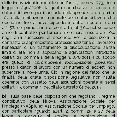
delle innovazioni introdotte con l’art. 1, comma 773, della
legge n. 296/2006, l’aliquota contributiva a carico del
datore di lavoro per il periodo dell’apprendistato è pari al
10% della retribuzione imponibile; per i datori di lavoro che
occupano fino a nove dipendenti, detta aliquota è pari
all’1,5% nel primo anno di contratto, al 3,0% nel secondo
anno di contratto, per tornare all’ordinaria misura del 10%
negli anni successivi al secondo. Per le assunzioni in
contratto di apprendistato professionalizzane di lavoratori
beneficiari di un trattamento di disoccupazione, senza
limiti di età, non si applicano le agevolazioni introdotte
dall’art. 22, comma 1, della legge n. 183/2011, il cui scopo
era quello di
“…promuovere l’occupazione giovanile…”
presso i datori di lavoro con un numero di addetti non
superiore a nove unità. Ciò in ragione del fatto che le
finalità della citata disposizione legislativa non risulta
coerente con l’assetto delle assunzioni operate ai sensi
dell’art. 47, comma 4, del citato decreto 81 del 2015;
b)
sulla base delle disposizioni che regolano il regime
contributivo della Nuova Assicurazione Sociale per
l’Impiego (NASpI), ex Assicurazione Sociale per l’Impiego,
con particolare riguardo all’art. 2, commi 25 e 27, della
legge n. 92/2012, si applica la contribuzione di