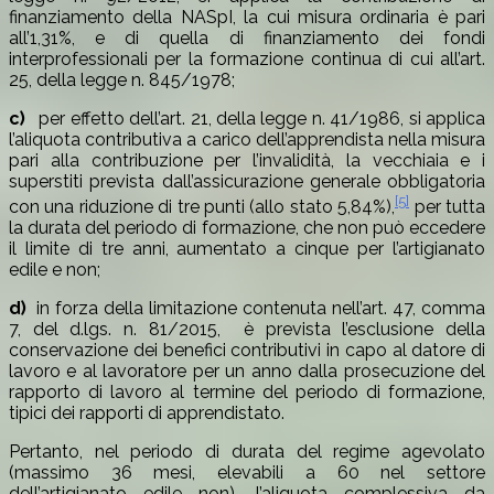
finanziamento della NASpI, la cui misura ordinaria è pari
all’1,31%, e di quella di finanziamento dei fondi
interprofessionali per la formazione continua di cui all’art.
25, della legge n. 845/1978;
c)
per effetto dell’art. 21, della legge n. 41/1986, si applica
l’aliquota contributiva a carico dell’apprendista nella misura
pari alla contribuzione per l’invalidità, la vecchiaia e i
superstiti prevista dall’assicurazione generale obbligatoria
[5]
con una riduzione di tre punti (allo stato 5,84%),
per tutta
la durata del periodo di formazione, che non può eccedere
il limite di tre anni, aumentato a cinque per l’artigianato
edile e non;
d)
in forza della limitazione contenuta nell’art. 47, comma
7, del d.lgs. n. 81/2015, è prevista l’esclusione della
conservazione dei benefici contributivi in capo al datore di
lavoro e al lavoratore per un anno dalla prosecuzione del
rapporto di lavoro al termine del periodo di formazione,
tipici dei rapporti di apprendistato.
Pertanto, nel periodo di durata del regime agevolato
(massimo 36 mesi, elevabili a 60 nel settore
dell’artigianato edile non), l’aliquota complessiva da