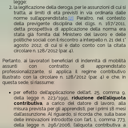
legge;
la legificazione della deroga, per le assunzioni di cui si
tratta, ai limiti di età previsti in via ordinaria dalle
norme sull’apprendistato.
[2]
Peraltro, nel contesto
della previgente disciplina del d.lgs. n. 167/2011,
detta prospettiva di applicazione della norma era
stata già fornita dal Ministero del lavoro e delle
politiche sociali con il riscontro a interpello n. 21 del 1°
agosto 2012, di cui si è dato conto con la citata
circolare n. 128/2012 (par. 4).
Pertanto, ai lavoratori beneficiari di indennità di mobilità
assunti con contratto di apprendistato
professionalizzante, si applica il regime contributivo
illustrato con la circolare n. 128/2012 (par. 4) e che, in
questa sede, si riassume:
per effetto dell’applicazione dell’art. 25, comma 9,
della legge n. 223/1991,
riduzione dell’aliquota
contributiva
, a carico del datore di lavoro, alla
misura prevista per gli apprendisti, per i primi 18 mesi
dall’assunzione. Al riguardo, si ricorda che, sulla base
delle innovazioni introdotte con l’art. 1, comma 773,
della legge n. 296/2006, l’aliquota contributiva a