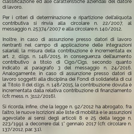
classificazione ed alle caratteristiche aziendali del datore
di lavoro.
Per i criteri di determinazione e ripartizione dell’aliquota
contributiva si rinvia alla circolare n. 22/2007, al
messaggio n. 25374/2007 e alla circolare n. 140/2012.
Inoltre, in caso di assunzione presso datori di lavoro
rientranti nel campo di applicazione delle integrazioni
salariali, la misura della contribuzione è incrementata ex
art. 2, d.lgs. n. 148/2015, in conseguenza dell’aumento
contributivo a titolo di Cigo/Cigs, secondo quanto
indicato al paragrafo 3 del messaggio n. 24/2016.
Analogamente, in caso di assunzione presso datori di
lavoro soggetti alla disciplina dei Fondi di solidarietà di cui
al Titolo II del d.lgs. n. 148/2015, la contribuzione dovuta è
incrementata dalla relativa contribuzione di finanziamento
(cfr. mess. n. 3112/2016).
Si ricorda, infine, che la legge n. 92/2012 ha abrogato, fra
l’altro, le nuove iscrizioni alle liste di mobilità e le assunzioni
agevolate ai sensi degli articoli 8 e 25 della legge n.
223/1991 a decorrere dal 1° gennaio 2017 (cfr. circolare n.
137/2012, par. 3.1).