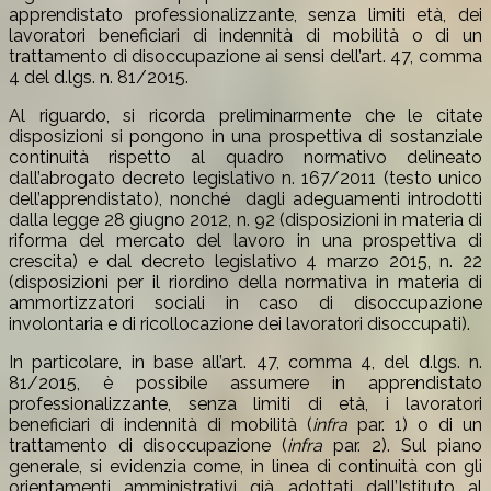
apprendistato professionalizzante, senza limiti età, dei
lavoratori beneficiari di indennità di mobilità o di un
trattamento di disoccupazione ai sensi dell’art. 47, comma
4 del d.lgs. n. 81/2015.
Al riguardo, si ricorda preliminarmente che le citate
disposizioni si pongono in una prospettiva di sostanziale
continuità rispetto al quadro normativo delineato
dall’abrogato decreto legislativo n. 167/2011 (testo unico
dell’apprendistato), nonché dagli adeguamenti introdotti
dalla legge 28 giugno 2012, n. 92 (disposizioni in materia di
riforma del mercato del lavoro in una prospettiva di
crescita) e dal decreto legislativo 4 marzo 2015, n. 22
(disposizioni per il riordino della normativa in materia di
ammortizzatori sociali in caso di disoccupazione
involontaria e di ricollocazione dei lavoratori disoccupati).
In particolare, in base all’art. 47, comma 4, del d.lgs. n.
81/2015, è possibile assumere in apprendistato
professionalizzante, senza limiti di età, i lavoratori
beneficiari di indennità di mobilità (
infra
par. 1) o di un
trattamento di disoccupazione (
infra
par. 2). Sul piano
generale, si evidenzia come, in linea di continuità con gli
orientamenti amministrativi già adottati dall’Istituto al