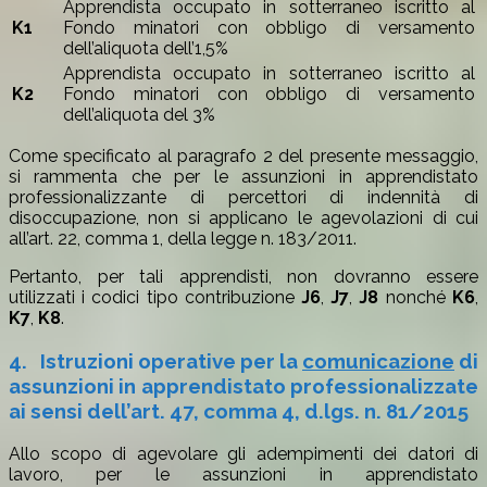
Apprendista occupato in sotterraneo iscritto al
K1
Fondo minatori con obbligo di versamento
dell’aliquota dell’1,5%
Apprendista occupato in sotterraneo iscritto al
K2
Fondo minatori con obbligo di versamento
dell’aliquota del 3%
Come specificato al paragrafo 2 del presente messaggio,
si rammenta che per le assunzioni in apprendistato
professionalizzante di percettori di indennità di
disoccupazione, non si applicano le agevolazioni di cui
all’art. 22, comma 1, della legge n. 183/2011.
Pertanto, per tali apprendisti, non dovranno essere
utilizzati i codici tipo contribuzione
J6
,
J7
,
J8
nonché
K6
,
K7
,
K8
.
4.
Istruzioni operative per la
comunicazione
di
assunzioni in apprendistato professionalizzate
ai sensi dell’art. 47, comma 4, d.lgs. n. 81/2015
Allo scopo di agevolare gli adempimenti dei datori di
lavoro, per le assunzioni in apprendistato