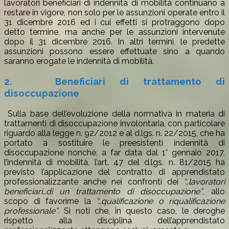
lavoratori beneficiari di indennità di mobilità continuano a
restare in vigore, non solo per le assunzioni operate entro il
31 dicembre 2016 ed i cui effetti si protraggono dopo
detto termine, ma anche per le assunzioni intervenute
dopo il 31 dicembre 2016. In altri termini, le predette
assunzioni possono essere effettuate sino a quando
saranno erogate le indennità di mobilità.
2.
Beneficiari di trattamento di
disoccupazione
Sulla base dell’evoluzione della normativa in materia di
trattamenti di disoccupazione involontaria, con particolare
riguardo alla legge n. 92/2012 e al d.lgs. n. 22/2015, che ha
portato a sostituire le preesistenti indennità di
disoccupazione nonché, a far data dal 1° gennaio 2017,
l’indennità di mobilità, l’art. 47 del d.lgs. n. 81/2015 ha
previsto l’applicazione del contratto di apprendistato
professionalizzante anche nei confronti dei
“…lavoratori
beneficiari…di un trattamento di disoccupazione”
, allo
scopo di favorirne la
“…qualificazione o riqualificazione
professionale”
. Si noti che, in questo caso, le deroghe
rispetto alla disciplina dell’apprendistato