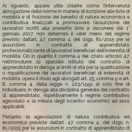
Al riguardo, appare utile chiarire come l’intervenuta
abrogazione delle norme in materia di iscrizione alle liste di
mobilità e di fruizione dei benefici di natura economica e
contributiva finalizzati a promuovere l’assunzione dei
lavoratori iscritti alla predette liste a decorrere dal 1°
gennaio 2017, non determini il venir meno del regime
previsto dall’art. 47, comma 4, del d.lgs. 81/2015 per le
assunzioni in contratto di apprendistato
professionalizzante di lavoratori beneficiari dell’indennità di
mobilità. Ciò in quanto il comma 4 del citato articolo 47,
nell’introdurre lo speciale istituto del contratto di
apprendistato in deroga ai limiti di età per la qualificazione
o riqualificazione dei lavoratori beneficiari di indennità di
mobilità, opera il rinvio agli abrogati art. 25, comma 9 e art.
8, comma 4, della legge n. 223/1991 al solo fine di
individuare, in deroga alla disciplina generale del contratto
di apprendistato, rispettivamente il regime contributivo
agevolato e la misura degli incentivi economici ad esso
applicabili.
Pertanto le agevolazioni di natura contributiva ed
economica previste dall’art. 47, comma 4, del d.lgs. n.
81/2015 per le assunzioni in contratto di apprendistato di