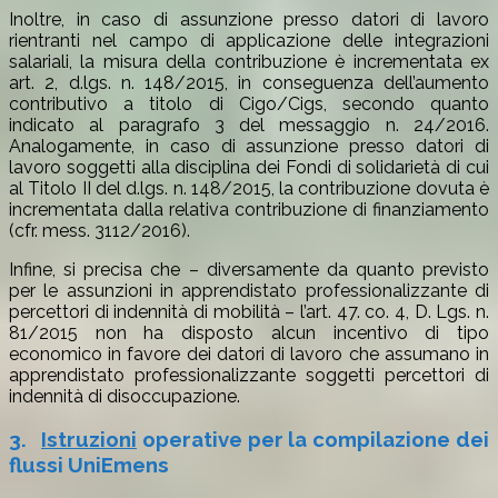
Inoltre, in caso di assunzione presso datori di lavoro
rientranti nel campo di applicazione delle integrazioni
salariali, la misura della contribuzione è incrementata ex
art. 2, d.lgs. n. 148/2015, in conseguenza dell’aumento
contributivo a titolo di Cigo/Cigs, secondo quanto
indicato al paragrafo 3 del messaggio n. 24/2016.
Analogamente, in caso di assunzione presso datori di
lavoro soggetti alla disciplina dei Fondi di solidarietà di cui
al Titolo II del d.lgs. n. 148/2015, la contribuzione dovuta è
incrementata dalla relativa contribuzione di finanziamento
(cfr. mess. 3112/2016).
Infine, si precisa che – diversamente da quanto previsto
per le assunzioni in apprendistato professionalizzante di
percettori di indennità di mobilità – l’art. 47. co. 4, D. Lgs. n.
81/2015 non ha disposto alcun incentivo di tipo
economico in favore dei datori di lavoro che assumano in
apprendistato professionalizzante soggetti percettori di
indennità di disoccupazione.
3.
Istruzioni
operative per la compilazione dei
flussi UniEmens