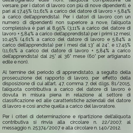
versare, per i datori di lavoro con più di nove dipendenti, è
pari al 17,45% (11,61% a carico del datore di lavoro + 5,84%
a carico dell’apprendista). Per i datori di lavoro con un
numero di dipendenti non superiore a nove, l’aliquota
complessiva è pari al 8,95% (3,11% a carico del datore di
lavoro + 5,84% a carico dell’apprendista) per i primi 12 mesi,
10,45% (4,61% a carico del datore di lavoro e 5,84% a
carico dell’apprendista) per i mesi dal 13° al 24°, e 17,45%
(11,61% a carico del datore di lavoro + 5,84% a carico
dell’apprendista) dal 25° al 36° mese (60° per artigianato
edile e non).
Al termine del periodo di apprendistato, a seguito della
prosecuzione del rapporto di lavoro, per effetto della
disposizione di cui all’art. 47, comma 7, del d.lgs. 81/2015,
l’aliquota contributiva a carico del datore di lavoro è
dovuta in misura piena in relazione al settore di
classificazione ed alle caratteristiche aziendali del datore
di lavoro e così anche quella a carico del lavoratore.
Per i criteri di determinazione e ripartizione dell’aliquota
contributiva si rinvia alla circolare n. 22/2007, al
messaggio n. 25374/2007 e alla circolare n. 140/2012.