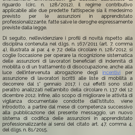
riguardo (circ. n. 128/2012), il regime contributivo
applicabile alle due predette fattispecie sia il medesimo
previsto per le assunzioni in apprendistato
professionalizzante, fatte salve le deroghe espressamente
previste dalla legge.
Di seguito, nell’evidenziare i profili di novità rispetto alla
disciplina contenuta nel d.lgs. n. 167/2011 (art. 7, comma
4), illustrata ai par. 4 e 7.2 della circolare n. 128/2012, si
coglie l’occasione per operare la ricognizione sistematica
delle assunzioni di lavoratori beneficiari di indennità di
mobilità o di un trattamento di disoccupazione, anche alla
luce dell’intervenuta abrogazione degli
incentivi
per
assunzione di lavoratori iscritti alle liste di mobilità a
decorrere dal 1° gennaio 2017, i cui effetti sono stati
peraltro analizzati nell’ambito della circolare n. 137 del 12
dicembre 2012. Infine, allo scopo di migliorare le attività di
vigilanza documentale condotte dall’Istituto, viene
introdotto, a partire dal mese di competenza successivo
alla pubblicazione del presente messaggio, un nuovo
sistema di codifica delle assunzioni in apprendistato
professionalizzante ai sensi del citato art. 47, comma 4,
del d.lgs. n. 81/2015.