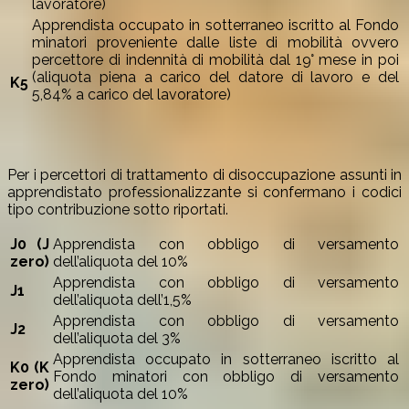
lavoratore)
Apprendista occupato in sotterraneo iscritto al Fondo
minatori proveniente dalle liste di mobilità ovvero
percettore di indennità di mobilità dal 19° mese in poi
(aliquota piena a carico del datore di lavoro e del
K5
5,84% a carico del lavoratore)
Per i percettori di trattamento di disoccupazione assunti in
apprendistato professionalizzante si confermano i codici
tipo contribuzione sotto riportati.
J0 (J
Apprendista con obbligo di versamento
zero)
dell’aliquota del 10%
Apprendista con obbligo di versamento
J1
dell’aliquota dell’1,5%
Apprendista con obbligo di versamento
J2
dell’aliquota del 3%
Apprendista occupato in sotterraneo iscritto al
K0 (K
Fondo minatori con obbligo di versamento
zero)
dell’aliquota del 10%