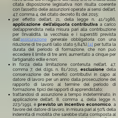
citata disposizione legislativa non risulta coerente
con l’assetto delle assunzioni operate ai sensi dell’art.
47, comma 4, del citato decreto 81 del 2015;
per effetto dell’art. 21, della legge n. 41/1986,
applicazione dell’aliquota contributiva
a carico
dell’apprendista nella misura pari alla contribuzione
per l’invalidità, la vecchiaia e i superstiti prevista
dall’
assicurazione
generale obbligatoria con una
riduzione di tre punti (allo stato 5,84%),
[4]
per tutta la
durata del periodo di formazione, che non può
eccedere il limite di tre anni, aumentato a cinque per
l’artigianato edile e non;
in forza della limitazione contenuta nell’art. 47,
comma 7, del d.lgs. n. 81/2015,
esclusione
della
conservazione dei benefici contributivi in capo al
datore di lavoro per un anno dalla prosecuzione del
rapporto di lavoro al termine del periodo di
formazione, tipici dei rapporti di apprendistato;
trattandosi di assunzione a tempo indeterminato, in
applicazione dell’art. 8, comma 4, della legge n.
223/1991, è
previsto un incentivo economico
, a
favore del datore di lavoro, in misura pari al 50% della
indennità di mobilità che sarebbe stata corrisposta al