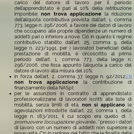
carico del datore di lavoro per il periodo
dell’apprendistato è pari al 10% della retribuzione
imponibile;
non trova applicazione
la riduzione
dell’aliquota contributiva prevista dall’art. 1, comma
773, legge n. 296/2006, a favore dei datori di lavoro
che occupano alle proprie dipendenze un numero di
addetti pari o inferiore a nove. Ciò in quanto il regime
contributivo stabilito dall’art. 25, comma 9, della
legge n. 223/1991, per i lavoratori beneficiari della
prestazione di mobilità, è circoscritto al primo
periodo dell’art. 1, comma 773, della legge n.
296/2006, che fissa appunto l’aliquota a carico del
datore di lavoro alla misura del 10%;
in forza dell’art. 2, comma 37, legge n. 92/2012,
[3]
non trova applicazione
la contribuzione di
finanziamento della NASpI;
per le assunzioni in contratto di apprendistato
professionalizzane di lavoratori iscritti alle liste di
mobilità, senza limiti di età,
non si applicano
le
agevolazioni introdotte dall’art. 22, comma 1, della
legge n. 183/2011, il cui scopo era quello di
“…
promuovere l’occupazione giovanile…”
presso i datori
di lavoro con un numero di addetti non superiore a
nove unità. Ciò in ragione del fatto che le finalità della