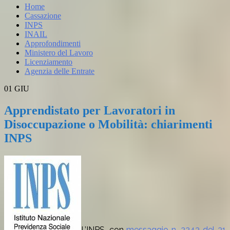
Home
Cassazione
INPS
INAIL
Approfondimenti
Ministero del Lavoro
Licenziamento
Agenzia delle Entrate
01
GIU
Apprendistato per Lavoratori in
Disoccupazione o Mobilità: chiarimenti
INPS
L’INPS, con
messaggio n. 2243 del 31