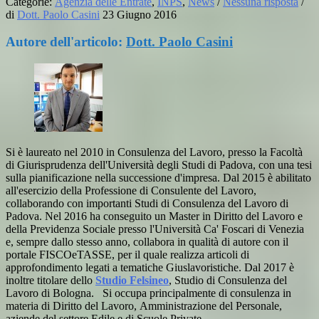
Categorie:
Agenzia delle Entrate
,
INPS
,
News
/
Nessuna risposta
/
di
Dott. Paolo Casini
23 Giugno 2016
Autore dell'articolo:
Dott. Paolo Casini
Si è laureato nel 2010 in Consulenza del Lavoro, presso la Facoltà
di Giurisprudenza dell'Università degli Studi di Padova, con una tesi
sulla pianificazione nella successione d'impresa. Dal 2015 è abilitato
all'esercizio della Professione di Consulente del Lavoro,
collaborando con importanti Studi di Consulenza del Lavoro di
Padova. Nel 2016 ha conseguito un Master in Diritto del Lavoro e
della Previdenza Sociale presso l'Università Ca' Foscari di Venezia
e, sempre dallo stesso anno, collabora in qualità di autore con il
portale FISCOeTASSE, per il quale realizza articoli di
approfondimento legati a tematiche Giuslavoristiche. Dal 2017 è
inoltre titolare dello
Studio Felsineo
, Studio di Consulenza del
Lavoro di Bologna. Si occupa principalmente di consulenza in
materia di Diritto del Lavoro, Amministrazione del Personale,
aziende del settore Edile e di Scuole Private.