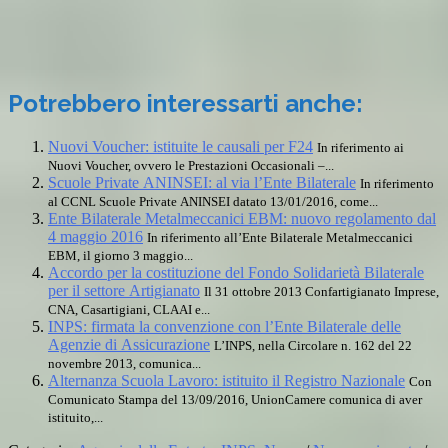
Potrebbero interessarti anche:
Nuovi Voucher: istituite le causali per F24
In riferimento ai
Nuovi Voucher, ovvero le Prestazioni Occasionali –...
Scuole Private ANINSEI: al via l’Ente Bilaterale
In riferimento
al CCNL Scuole Private ANINSEI datato 13/01/2016, come...
Ente Bilaterale Metalmeccanici EBM: nuovo regolamento dal
4 maggio 2016
In riferimento all’Ente Bilaterale Metalmeccanici
EBM, il giorno 3 maggio...
Accordo per la costituzione del Fondo Solidarietà Bilaterale
per il settore Artigianato
Il 31 ottobre 2013 Confartigianato Imprese,
CNA, Casartigiani, CLAAI e...
INPS: firmata la convenzione con l’Ente Bilaterale delle
Agenzie di Assicurazione
L’INPS, nella Circolare n. 162 del 22
novembre 2013, comunica...
Alternanza Scuola Lavoro: istituito il Registro Nazionale
Con
Comunicato Stampa del 13/09/2016, UnionCamere comunica di aver
istituito,...