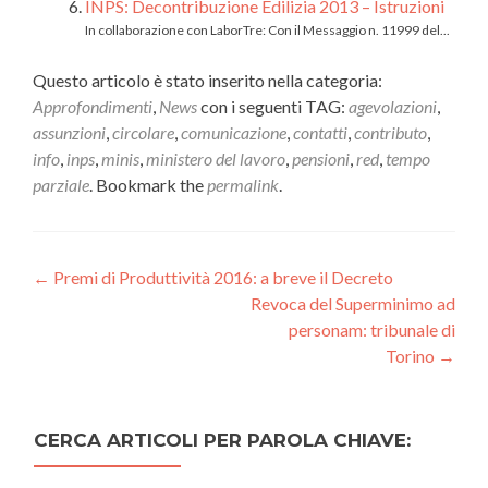
INPS: Decontribuzione Edilizia 2013 – Istruzioni
In collaborazione con LaborTre: Con il Messaggio n. 11999 del...
Questo articolo è stato inserito nella categoria:
Approfondimenti
,
News
con i seguenti TAG:
agevolazioni
,
assunzioni
,
circolare
,
comunicazione
,
contatti
,
contributo
,
info
,
inps
,
minis
,
ministero del lavoro
,
pensioni
,
red
,
tempo
parziale
. Bookmark the
permalink
.
Post navigation
←
Premi di Produttività 2016: a breve il Decreto
Revoca del Superminimo ad
personam: tribunale di
Torino
→
CERCA ARTICOLI PER PAROLA CHIAVE: