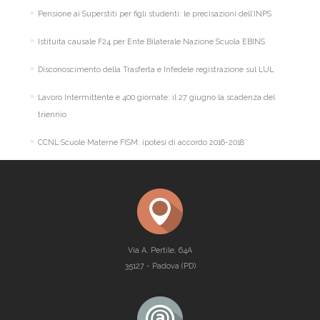
Pensione ai Superstiti per figli studenti: le precisazioni dell’INPS
Istituita causale F24 per Ente Bilaterale Nazione Scuola EBINS
Disconoscimento della Trasferta e Infedele registrazione sul LUL
Lavoro Intermittente e 400 giornate: il 27 giugno la scadenza del
triennio
CCNL Scuole Materne FISM: ipotesi di accordo 2016-2018
Via A. Pertile, 64A
35127 - Padova (PD)