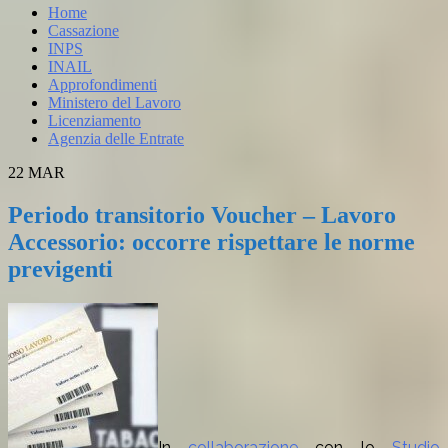
Home
Cassazione
INPS
INAIL
Approfondimenti
Ministero del Lavoro
Licenziamento
Agenzia delle Entrate
22
MAR
Periodo transitorio Voucher – Lavoro
Accessorio: occorre rispettare le norme
previgenti
In
collaborazione
con lo
Studio