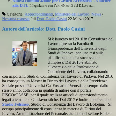
Nuova comunicazione per Lavoro Accessorio – Voucher
alla DTL
Il legislatore con l’art. 49, co. 3 del D.L.vo n....
Categorie:
Approfondimenti
,
Ministero del Lavoro
,
News
/
Nessuna risposta
/
di
Dott. Paolo Casini
22 Marzo 2017
Autore dell'articolo:
Dott. Paolo Casini
Si è laureato nel 2010 in Consulenza del
Lavoro, presso la Facoltà di
Giurisprudenza dell'Università degli
Studi di Padova, con una tesi sulla
pianificazione nella successione
d'impresa. Dal 2015 è abilitato
all'esercizio della Professione di
Consulente del Lavoro, collaborando
con importanti Studi di Consulenza del Lavoro di Padova. Nel 2016
ha conseguito un Master in Diritto del Lavoro e della Previdenza
Sociale presso l'Università Ca' Foscari di Venezia e, sempre dallo
stesso anno, collabora in qualità di autore con il portale
FISCOeTASSE, per il quale realizza articoli di approfondimento
legati a tematiche Giuslavoristiche. Dal 2017 è inoltre titolare dello
Studio Felsineo
, Studio di Consulenza del Lavoro di Bologna. Si
occupa principalmente di consulenza in materia di Diritto del
Lavoro, Amministrazione del Personale, aziende del settore Edile e