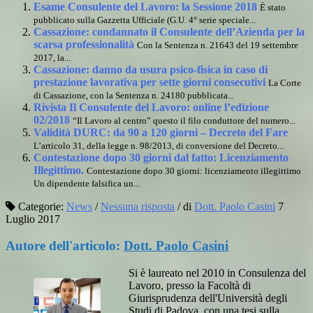
Esame Consulente del Lavoro: la Sessione 2018
È stato
pubblicato sulla Gazzetta Ufficiale (G.U. 4° serie speciale...
Cassazione: condannato il Consulente dell’Azienda per la
scarsa professionalità
Con la Sentenza n. 21643 del 19 settembre
2017, la...
Cassazione: danno da usura psico-fisica in caso di
prestazione lavorativa per sette giorni consecutivi
La Corte
di Cassazione, con la Sentenza n. 24180 pubblicata...
Rivista Il Consulente del Lavoro: online l’edizione
02/2018
“Il Lavoro al centro” questo il filo conduttore del numero...
Validità DURC: da 90 a 120 giorni – Decreto del Fare
L’articolo 31, della legge n. 98/2013, di conversione del Decreto...
Contestazione dopo 30 giorni dal fatto: Licenziamento
Illegittimo.
Contestazione dopo 30 giorni: licenziamento illegittimo
Un dipendente falsifica un...
Categorie:
News
/
Nessuna risposta
/
di
Dott. Paolo Casini
7
Luglio 2017
Autore dell'articolo:
Dott. Paolo Casini
Si è laureato nel 2010 in Consulenza del
Lavoro, presso la Facoltà di
Giurisprudenza dell'Università degli
Studi di Padova, con una tesi sulla