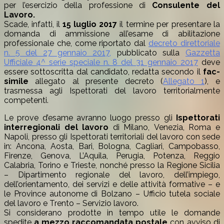
per l’esercizio della professione di
Consulente del
Lavoro.
Scade, infatti, il
15 luglio 2017
il termine per presentare la
domanda di ammissione all’esame di abilitazione
professionale che, come riportato dal
decreto direttoriale
n. 5 del 27 gennaio 2017,
pubblicato sulla
Gazzetta
Ufficiale 4^ serie speciale n. 8 del 31 gennaio 2017
deve
essere sottoscritta dal candidato, redatta secondo il
fac-
simile
allegato al presente decreto (
Allegato 1
), e
trasmessa agli Ispettorati del lavoro territorialmente
competenti.
Le prove d’esame avranno luogo presso gli
Ispettorati
interregionali del lavoro
di Milano, Venezia, Roma e
Napoli, presso gli Ispettorati territoriali del lavoro con sede
in: Ancona, Aosta, Bari, Bologna, Cagliari, Campobasso,
Firenze, Genova, L’Aquila, Perugia, Potenza, Reggio
Calabria, Torino e Trieste, nonché presso la Regione Sicilia
– Dipartimento regionale del lavoro, dell’impiego,
dell’orientamento, dei servizi e delle attività formative – e
le Province autonome di Bolzano – Ufficio tutela sociale
del lavoro e Trento – Servizio lavoro.
Si considerano prodotte in tempo utile le domande
spedite
a mezzo raccomandata postale
con avviso di