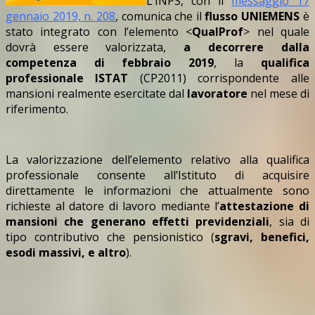
L’INPS, con il
messaggio 17
gennaio 2019, n. 208
,
comunica che il
flusso
UNIEMENS
è
stato integrato con l’elemento <
QualProf
> nel quale
dovrà essere valorizzata,
a decorrere dalla
competenza di febbraio 2019
, la
qualifica
professionale ISTAT
(CP2011) corrispondente alle
mansioni realmente esercitate dal
lavoratore
nel mese di
riferimento.
La valorizzazione dell’elemento relativo alla qualifica
professionale consente all’Istituto di acquisire
direttamente le informazioni che attualmente sono
richieste al datore di lavoro mediante l’
attestazione di
mansioni che generano effetti previdenziali
, sia di
tipo contributivo che pensionistico (
sgravi, benefici,
esodi massivi, e altro
).