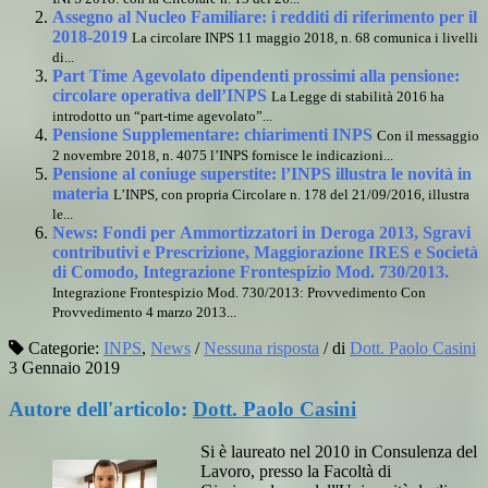
Assegno al Nucleo Familiare: i redditi di riferimento per il
2018-2019
La circolare INPS 11 maggio 2018, n. 68 comunica i livelli
di...
Part Time Agevolato dipendenti prossimi alla pensione:
circolare operativa dell’INPS
La Legge di stabilità 2016 ha
introdotto un “part-time agevolato”...
Pensione Supplementare: chiarimenti INPS
Con il messaggio
2 novembre 2018, n. 4075 l’INPS fornisce le indicazioni...
Pensione al coniuge superstite: l’INPS illustra le novità in
materia
L’INPS, con propria Circolare n. 178 del 21/09/2016, illustra
le...
News: Fondi per Ammortizzatori in Deroga 2013, Sgravi
contributivi e Prescrizione, Maggiorazione IRES e Società
di Comodo, Integrazione Frontespizio Mod. 730/2013.
Integrazione Frontespizio Mod. 730/2013: Provvedimento Con
Provvedimento 4 marzo 2013...
Categorie:
INPS
,
News
/
Nessuna risposta
/
di
Dott. Paolo Casini
3 Gennaio 2019
Autore dell'articolo:
Dott. Paolo Casini
Si è laureato nel 2010 in Consulenza del
Lavoro, presso la Facoltà di