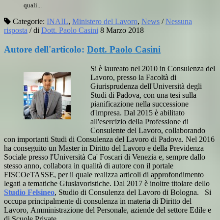
quali...
Categorie:
INAIL
,
Ministero del Lavoro
,
News
/
Nessuna
risposta
/
di
Dott. Paolo Casini
8 Marzo 2018
Autore dell'articolo:
Dott. Paolo Casini
Si è laureato nel 2010 in Consulenza del
Lavoro, presso la Facoltà di
Giurisprudenza dell'Università degli
Studi di Padova, con una tesi sulla
pianificazione nella successione
d'impresa. Dal 2015 è abilitato
all'esercizio della Professione di
Consulente del Lavoro, collaborando
con importanti Studi di Consulenza del Lavoro di Padova. Nel 2016
ha conseguito un Master in Diritto del Lavoro e della Previdenza
Sociale presso l'Università Ca' Foscari di Venezia e, sempre dallo
stesso anno, collabora in qualità di autore con il portale
FISCOeTASSE, per il quale realizza articoli di approfondimento
legati a tematiche Giuslavoristiche. Dal 2017 è inoltre titolare dello
Studio Felsineo
, Studio di Consulenza del Lavoro di Bologna. Si
occupa principalmente di consulenza in materia di Diritto del
Lavoro, Amministrazione del Personale, aziende del settore Edile e
di Scuole Private.