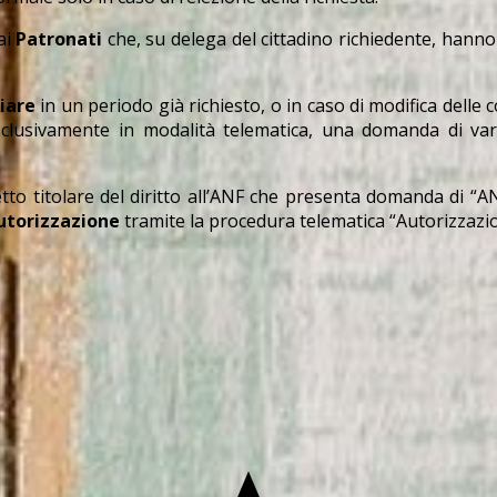
ai
Patronati
che, su delega del cittadino richiedente, hann
iare
in un periodo già richiesto, o in caso di modifica delle
 esclusivamente in modalità telematica, una domanda di va
etto titolare del diritto all’ANF che presenta domanda di “
torizzazione
tramite la procedura telematica “Autorizzaz