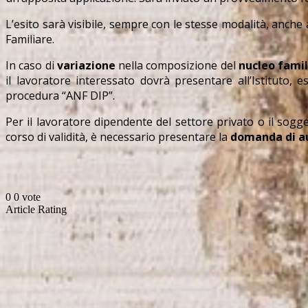
L’esito sarà visibile, sempre con le stesse modalità, anche 
Familiare.
In caso di
variazione
nella composizione del
nucleo famil
il lavoratore interessato dovrà presentare all’Istituto,
procedura “ANF DIP”.
Per il lavoratore dipendente del settore privato o il sogg
corso di validità, è necessario presentare la
domanda di au
0
0
vote
Article Rating