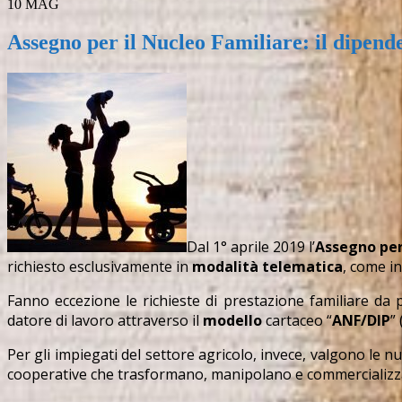
10
MAG
Assegno per il Nucleo Familiare: il dipend
Dal 1° aprile 2019 l’
Assegno per
richiesto esclusivamente in
modalità telematica
, come i
Fanno eccezione le richieste di prestazione familiare da 
datore di lavoro attraverso il
modello
cartaceo “
ANF/DIP
”
Per gli impiegati del settore agricolo, invece, valgono le n
cooperative che trasformano, manipolano e commercializzan