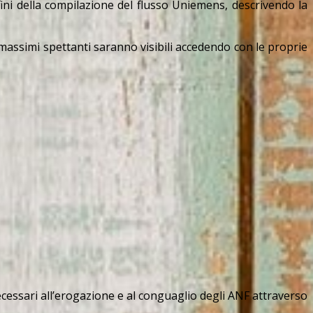
ini della compilazione del flusso
Uniemens
, descrivendo la
i massimi spettanti saranno visibili accedendo con le proprie
 necessari all’erogazione e al conguaglio degli ANF attraverso