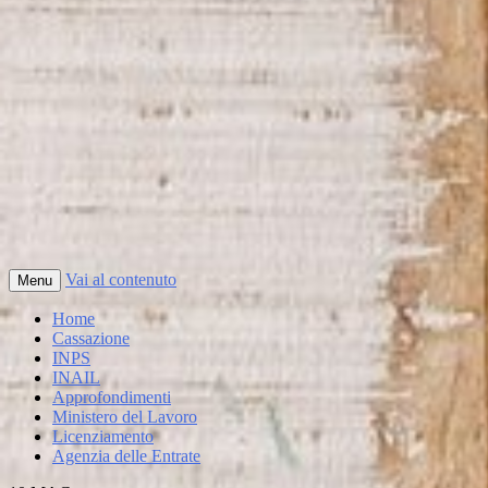
Vai al contenuto
Menu
Home
Cassazione
INPS
INAIL
Approfondimenti
Ministero del Lavoro
Licenziamento
Agenzia delle Entrate