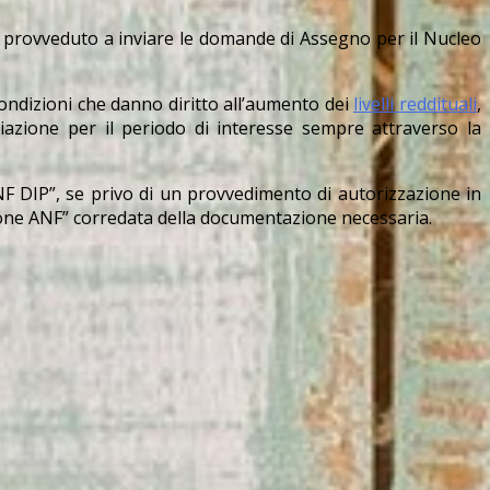
o provveduto a inviare le domande di Assegno per il Nucleo
 condizioni che danno diritto all’aumento dei
livelli reddituali
,
riazione per il periodo di interesse sempre attraverso la
ANF DIP”, se privo di un provvedimento di autorizzazione in
ione ANF” corredata della documentazione necessaria.