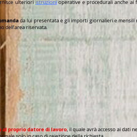
ornisce ulteriori
istruzioni
operative e procedurali anche ai f
 domanda
da lui presentata e gli importi giornalieri e mensil
o dell’area riservata.
 al proprio datore di lavoro
, il quale avrà accesso ai dati
male solo in caso di reiezione della richiesta.