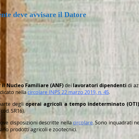
ente deve avvisare il Datore
 il Nucleo Familiare (ANF)
dei
lavoratori dipendenti
di az
ndicato nella
circolare INPS 22 marzo 2019, n. 45
.
parte degli
operai agricoli a tempo indeterminato (OTI
 (cod. SR16).
uove disposizioni descritte nella
circolare
. Sono inquadrati ne
o prodotti agricoli e zootecnici.