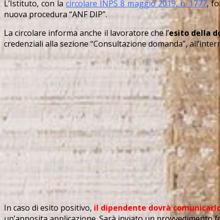
L’Istituto, con la
circolare INPS 8 maggio 2019, n. 1777
, f
nuova procedura “ANF DIP”.
La circolare informa anche il lavoratore che l’
esito della
credenziali alla sezione “Consultazione domanda”, all’intern
In caso di esito positivo,
il dipendente dovrà comunicarlo
un’apposita applicazione. Sarà inviato un provvedimento for