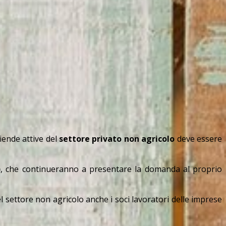
iende attive del
settore privato non agricolo
deve essere
)
, che continueranno a presentare la domanda al proprio
l settore non agricolo anche i soci lavoratori delle imprese