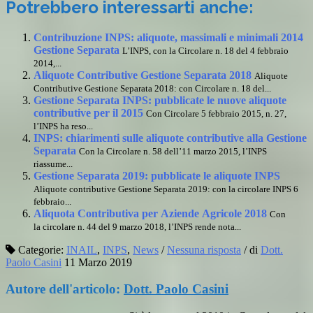
Potrebbero interessarti anche:
Contribuzione INPS: aliquote, massimali e minimali 2014
Gestione Separata
L’INPS, con la Circolare n. 18 del 4 febbraio
2014,...
Aliquote Contributive Gestione Separata 2018
Aliquote
Contributive Gestione Separata 2018: con Circolare n. 18 del...
Gestione Separata INPS: pubblicate le nuove aliquote
contributive per il 2015
Con Circolare 5 febbraio 2015, n. 27,
l’INPS ha reso...
INPS: chiarimenti sulle aliquote contributive alla Gestione
Separata
Con la Circolare n. 58 dell’11 marzo 2015, l’INPS
riassume...
Gestione Separata 2019: pubblicate le aliquote INPS
Aliquote contributive Gestione Separata 2019: con la circolare INPS 6
febbraio...
Aliquota Contributiva per Aziende Agricole 2018
Con
la circolare n. 44 del 9 marzo 2018, l’INPS rende nota...
Categorie:
INAIL
,
INPS
,
News
/
Nessuna risposta
/
di
Dott.
Paolo Casini
11 Marzo 2019
Autore dell'articolo:
Dott. Paolo Casini