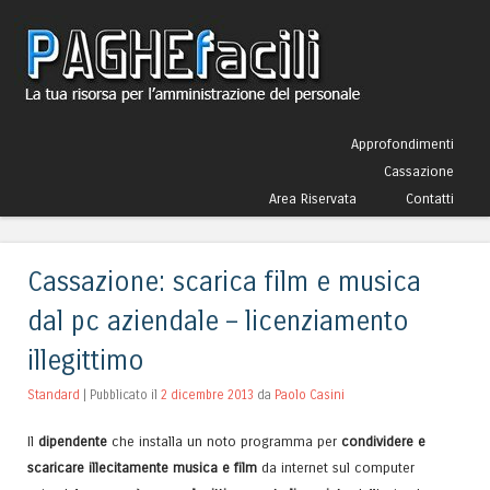
Skip to content
Approfondimenti
Menu
Cassazione
Area Riservata
Contatti
Cassazione: scarica film e musica
dal pc aziendale – licenziamento
illegittimo
Standard
| Pubblicato il
2 dicembre 2013
da
Paolo Casini
Il
dipendente
che installa un noto programma per
condividere e
scaricare illecitamente musica e film
da internet sul computer