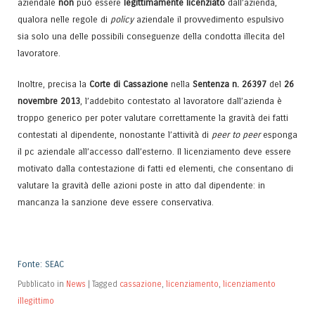
aziendale
non
può essere
legittimamente licenziato
dall’azienda,
qualora nelle regole di
policy
aziendale il provvedimento espulsivo
sia solo una delle possibili conseguenze della condotta illecita del
lavoratore.
Inoltre, precisa la
Corte di Cassazione
nella
Sentenza n. 26397
del
26
novembre 2013
, l’addebito contestato al lavoratore dall’azienda è
troppo generico per poter valutare correttamente la gravità dei fatti
contestati al dipendente, nonostante l’attività di
peer to peer
esponga
il pc aziendale all’accesso dall’esterno. Il licenziamento deve essere
motivato dalla contestazione di fatti ed elementi, che consentano di
valutare la gravità delle azioni poste in atto dal dipendente: in
mancanza la sanzione deve essere conservativa.
Fonte: SEAC
Pubblicato in
News
|
Tagged
cassazione
,
licenziamento
,
licenziamento
illegittimo