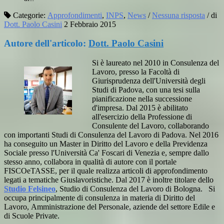
Categorie:
Approfondimenti
,
INPS
,
News
/
Nessuna risposta
/
di
Dott. Paolo Casini
2 Febbraio 2015
Autore dell'articolo:
Dott. Paolo Casini
Si è laureato nel 2010 in Consulenza del
Lavoro, presso la Facoltà di
Giurisprudenza dell'Università degli
Studi di Padova, con una tesi sulla
pianificazione nella successione
d'impresa. Dal 2015 è abilitato
all'esercizio della Professione di
Consulente del Lavoro, collaborando
con importanti Studi di Consulenza del Lavoro di Padova. Nel 2016
ha conseguito un Master in Diritto del Lavoro e della Previdenza
Sociale presso l'Università Ca' Foscari di Venezia e, sempre dallo
stesso anno, collabora in qualità di autore con il portale
FISCOeTASSE, per il quale realizza articoli di approfondimento
legati a tematiche Giuslavoristiche. Dal 2017 è inoltre titolare dello
Studio Felsineo
, Studio di Consulenza del Lavoro di Bologna. Si
occupa principalmente di consulenza in materia di Diritto del
Lavoro, Amministrazione del Personale, aziende del settore Edile e
di Scuole Private.