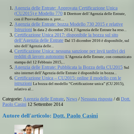
Agenzia delle Entrate: Approvata Certificazione Unica
(CU2015) e Modello 770
Il Direttore dell’Agenzia delle Entrate,
con il Provvedimento n. prot....
Agenzia delle Entrate: bozza Modello 730 2015 e relative
Istruzioni
In data 2 dicembre 2014, l’Agenzia delle Entrate ha reso...
Certificazione Unica 2017: disponibile la bozza sul sito
dell’Agenzia delle Entrate
Dal 15 dicembre 2016 è disponibile, sul
sito dell’Agenzia delle...
Certificazione Unica: nessuna sanzione per invii tardivi dei
redditi di lavoro autonomo
L’Agenzia delle Entrate, con comunicato
stampa del 12 Febbraio 2015,...
Agenzia delle Entrate: Pubblicata la Bozza della CU2015
Sul
sito internet dell’Agenzia delle Entrate è disponibile in bozza...
Certificazione Unica – CU2015: online il modello con le
istruzioni
La bozza del modello “Certificazione unica” (CU 2015),
relativo al...
Categorie:
Agenzia delle Entrate
,
News
/
Nessuna risposta
/
di
Dott.
Paolo Casini
12 Settembre 2014
Autore dell'articolo:
Dott. Paolo Casini